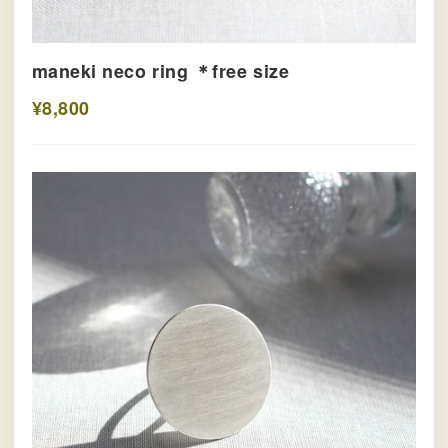
maneki neco ring ＊free size
¥8,800