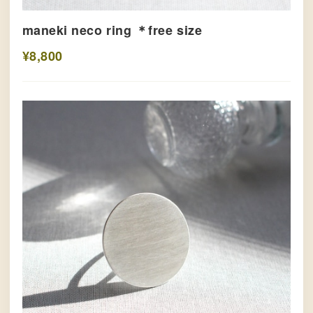
maneki neco ring ＊free size
¥8,800